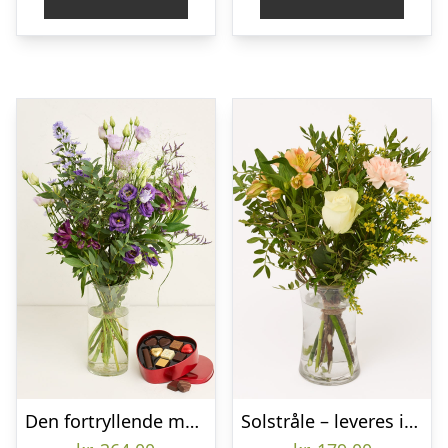
Den fortryllende med chokoladehjerte
Solstråle – leveres i gaveboks med DAO