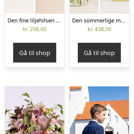
Den fine liljehilsen med hjertenøglering
Den sommerlige med flydende sæbe fra Badeanstalten
kr.
298,00
kr.
438,00
Gå til shop
Gå til shop