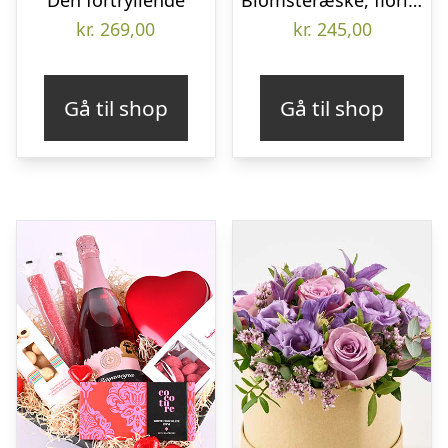
Den fortryllende
Blomsteræske, floristens valg – Send blomster med Bloomit
kr.
269,00
kr.
245,00
Gå til shop
Gå til shop