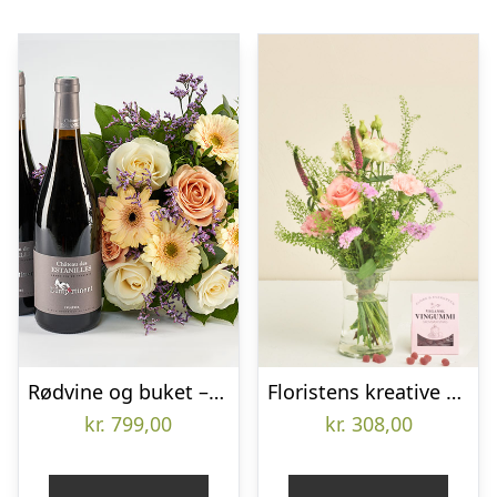
Rødvine og buket – Send blomster med Bloomit
Floristens kreative buket i lyserøde nuancer med vingummier
kr.
799,00
kr.
308,00