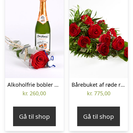
Alkoholfrie bobler med rose og blå studenterhue – Send blomster med Bloomit
Bårebuket af røde roser – Blomster til begravelse
kr.
260,00
kr.
775,00
Gå til shop
Gå til shop