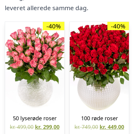
leveret allerede samme dag.
-40%
-40%
50 lyserøde roser
100 røde roser
Den
Den
Den
De
kr.
499,00
kr.
299,00
kr.
749,00
kr.
449,00