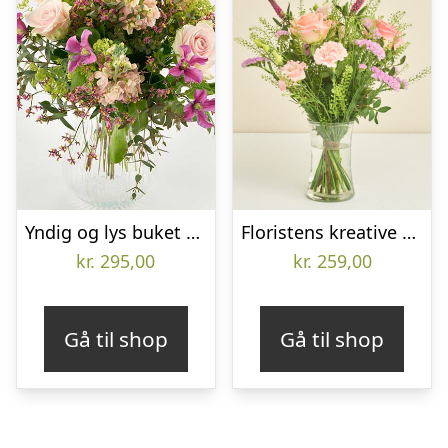
Yndig og lys buket – Send blomster med Bloomit
Floristens kreative buket i lyserøde nuancer
kr.
295,00
kr.
259,00
Gå til shop
Gå til shop