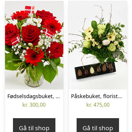
Fødselsdagsbuket, høj og luftig – Send blomster med Bloomit
Påskebuket, floristens valg med påskeæg – Send blomster med Bloomit
kr.
300,00
kr.
475,00
Gå til shop
Gå til shop