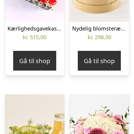
Kærlighedsgavekasse – Send blomster med Bloomit
Nydelig blomsteræske – Send blomster med Bloomit
kr.
515,00
kr.
298,00
Gå til shop
Gå til shop