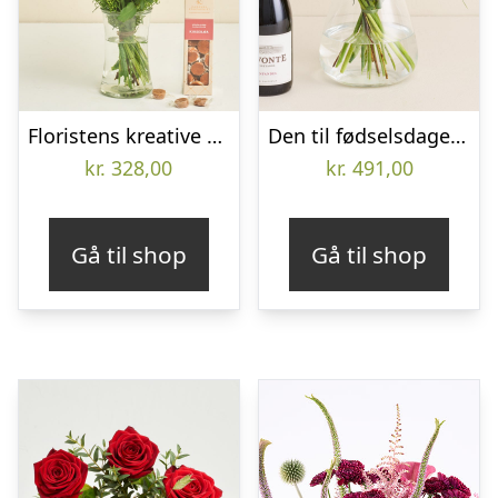
Floristens kreative buket i lyserøde nuancer med karameller
Den til fødselsdagen med Lavonte, Zinfandel
kr.
328,00
kr.
491,00
Gå til shop
Gå til shop