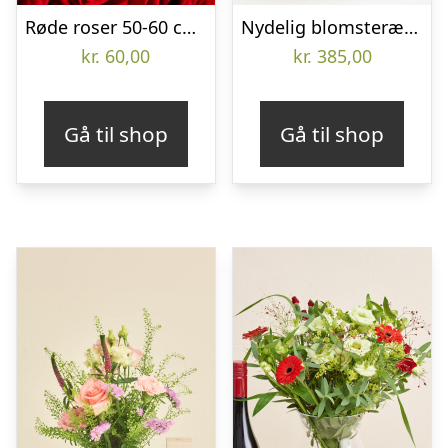
Røde roser 50-60 cm pr. stk.
Nydelig blomsteræske med chokolade – Send blomster med Bloomit
kr.
60,00
kr.
385,00
Gå til shop
Gå til shop