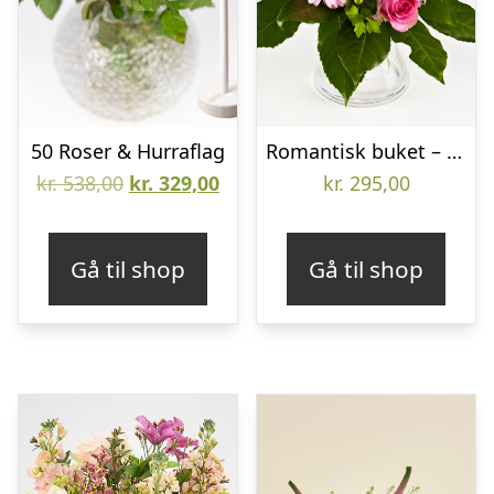
50 Roser & Hurraflag
Romantisk buket – Send blomster med Bloomit
Den
Den
kr.
538,00
kr.
329,00
kr.
295,00
oprindelige
aktuelle
pris
pris
Gå til shop
Gå til shop
var:
er:
kr. 538,00.
kr. 329,00.