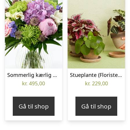
Sommerlig kærlig hilsen – Send blomster med Bloomit
Stueplante (Floristens kreative valg) inkl. potte
kr.
495,00
kr.
229,00
Gå til shop
Gå til shop