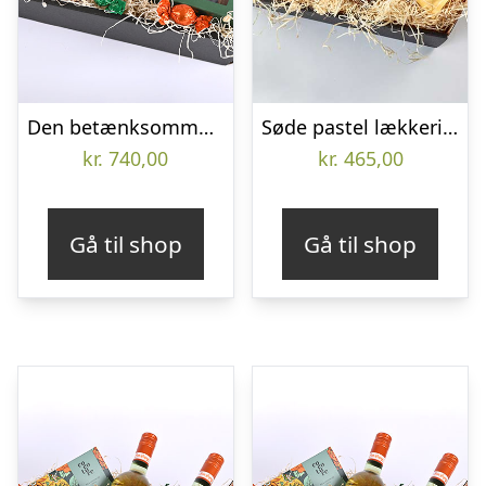
Den betænksomme gavekasse, alkoholfri – Send blomster med Bloomit
Søde pastel lækkerier – Send blomster med Bloomit
kr.
740,00
kr.
465,00
Gå til shop
Gå til shop