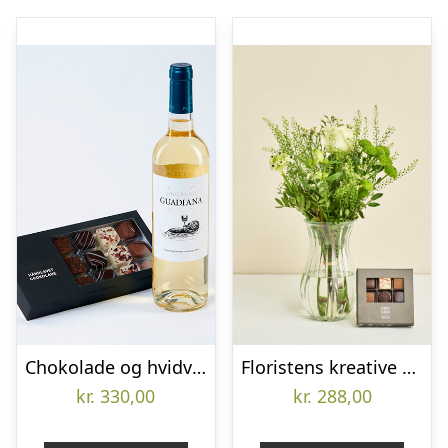
Chokolade og hvidvin gave – Send blomster med Bloomit
Floristens kreative buket i lyse nuancer med CHO CHO 9 stk.
kr.
330,00
kr.
288,00