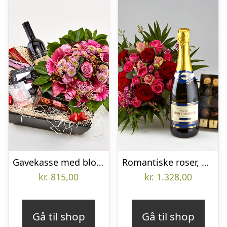
Gavekasse med blomstrende kærlighed – Send blomster med Bloomit
Romantiske roser, mousserende vin og chokolade – Send blomster med Bloomit
kr.
815,00
kr.
1.328,00
Gå til shop
Gå til shop