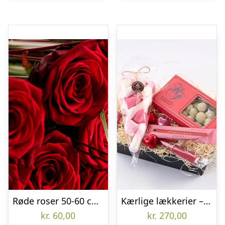
Røde roser 50-60 cm pr. stk.
Kærlige lækkerier – Send blomster med Bloomit
kr.
60,00
kr.
270,00