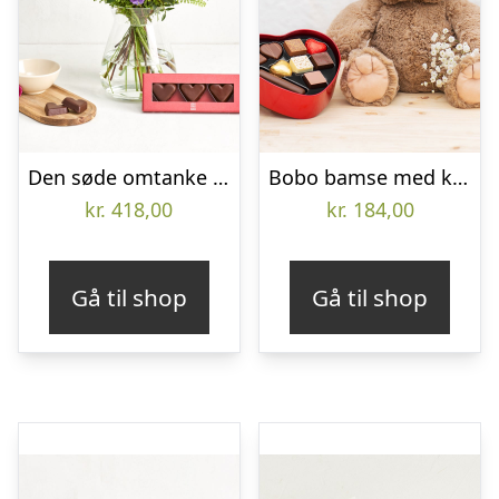
Den søde omtanke med marcipanhjerter
Bobo bamse med kærlighed
kr.
418,00
kr.
184,00
Gå til shop
Gå til shop