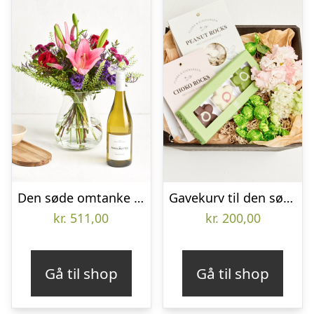
Den søde omtanke med Les Amourettes, Sauvignon Blanc
Gavekurv til den søde tand (Floristens kreative valg uden alkohol)
kr.
511,00
kr.
200,00
Gå til shop
Gå til shop