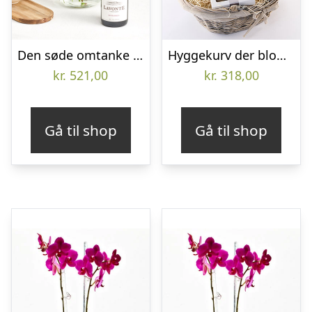
Den søde omtanke med Zinfandel
Hyggekurv der blomstrer med chokolade – Send blomster med Bloomit
kr.
521,00
kr.
318,00
Gå til shop
Gå til shop