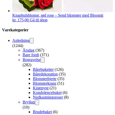
Knaphulsblomst, rød rose – Send blomster med Bloomit
kr.
175,00
Gå til shop
Varekategorier
Anledning
(1244)
Årsdag
(367)
Bare fordi
(371)
Begravelse
(282)
Bårebuketter
(126)
Båredekoration
(35)
Blomsterhjerte
(35)
Blomsterkrans
(51)
Kistepynt
(21)
Kondolencebuket
(6)
Nedkastningsroser
(8)
Bryllup
(10)
Brudebuket
(6)