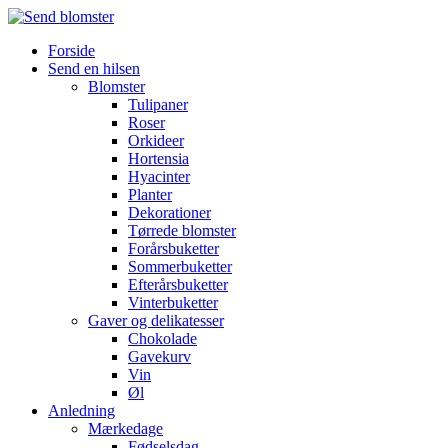
Forside
Send en hilsen
Blomster
Tulipaner
Roser
Orkideer
Hortensia
Hyacinter
Planter
Dekorationer
Tørrede blomster
Forårsbuketter
Sommerbuketter
Efterårsbuketter
Vinterbuketter
Gaver og delikatesser
Chokolade
Gavekurv
Vin
Øl
Anledning
Mærkedage
Fødselsdag