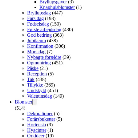
Bryllupsgaver
(3)
Knaphulsblomster
(1)
Bryllupsdag
(447)
Fars dag
(193)
Fødselsdag
(150)
Første arbejdsdag
(430)
God bedring
(363)
Jubilæum
(438)
Konfirmation
(306)
Mors dag
(7)
Nybagte forældre
(39)
Opmuntring
(451)
Påske
(21)
Reception
(5)
Tak
(438)
Tillykke
(369)
Undskyld
(451)
Valentinsdag
(149)
Blomster
(514)
Dekorationer
(5)
Forårsbuketter
(5)
Hortensia
(9)
Hyacinter
(1)
Orkideer
(19)