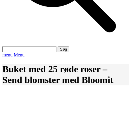
Søg
efter:
menu
Menu
Buket med 25 røde roser –
Send blomster med Bloomit