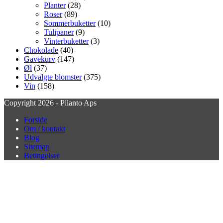
Planter
(28)
Roser
(89)
Sommerbuketter
(10)
Tulipaner
(9)
Vinterbuketter
(3)
Chokolade
(40)
Gavekurv
(147)
Øl
(37)
Udvalgte blomster
(375)
Vin
(158)
Copyright 2026 - Pilanto Aps
Forside
Om / kontakt
Blog
Sitemap
Betingelser