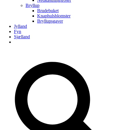
Nedkastningsroser
Bryllup
Brudebuket
Knaphulsblomster
Bryllupsgaver
Jylland
Fyn
Sjælland