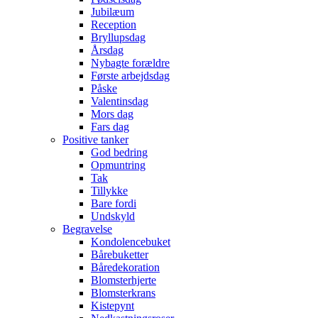
Jubilæum
Reception
Bryllupsdag
Årsdag
Nybagte forældre
Første arbejdsdag
Påske
Valentinsdag
Mors dag
Fars dag
Positive tanker
God bedring
Opmuntring
Tak
Tillykke
Bare fordi
Undskyld
Begravelse
Kondolencebuket
Bårebuketter
Båredekoration
Blomsterhjerte
Blomsterkrans
Kistepynt