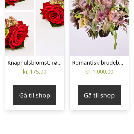
Knaphulsblomst, rød rose – Send blomster med Bloomit
Romantisk brudebuket med roser og brudeslør – Send blomster med Bloomit
kr.
175,00
kr.
1.000,00
Gå til shop
Gå til shop