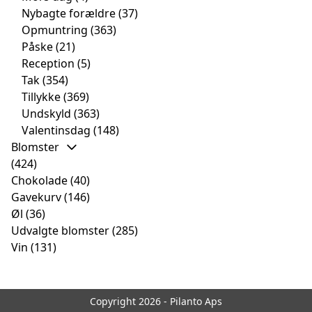
Nybagte forældre
(37)
Opmuntring
(363)
Påske
(21)
Reception
(5)
Tak
(354)
Tillykke
(369)
Undskyld
(363)
Valentinsdag
(148)
Blomster
(424)
Chokolade
(40)
Gavekurv
(146)
Øl
(36)
Udvalgte blomster
(285)
Vin
(131)
Copyright 2026 - Pilanto Aps