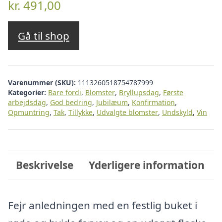
kr.
491,00
Gå til shop
Varenummer (SKU):
1113260518754787999
Kategorier:
Bare fordi
,
Blomster
,
Bryllupsdag
,
Første
arbejdsdag
,
God bedring
,
Jubilæum
,
Konfirmation
,
Opmuntring
,
Tak
,
Tillykke
,
Udvalgte blomster
,
Undskyld
,
Vin
Beskrivelse
Yderligere information
Fejr anledningen med en festlig buket i