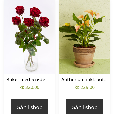
Buket med 5 røde roser – Send blomster med Bloomit
Anthurium inkl. potte
kr.
320,00
kr.
229,00
Gå til shop
Gå til shop