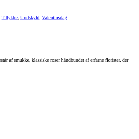
,
Tillykke
,
Undskyld
,
Valentinsdag
r af smukke, klassiske roser håndbundet af erfarne florister, der