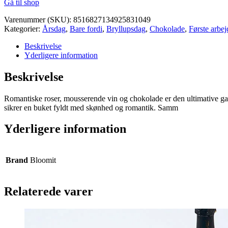
Gå til shop
Varenummer (SKU):
8516827134925831049
Kategorier:
Årsdag
,
Bare fordi
,
Bryllupsdag
,
Chokolade
,
Første arbe
Beskrivelse
Yderligere information
Beskrivelse
Romantiske roser, mousserende vin og chokolade er den ultimative gav
sikrer en buket fyldt med skønhed og romantik. Samm
Yderligere information
Brand
Bloomit
Relaterede varer