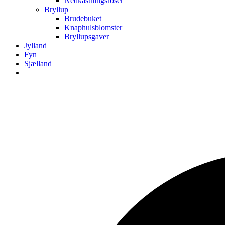
Nedkastningsroser
Bryllup
Brudebuket
Knaphulsblomster
Bryllupsgaver
Jylland
Fyn
Sjælland