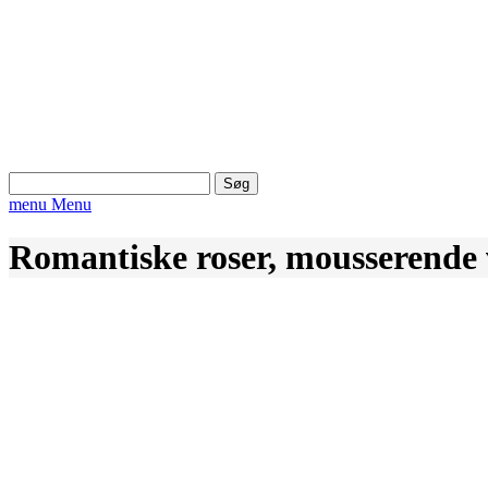
Søg
efter:
menu
Menu
Romantiske roser, mousserende 