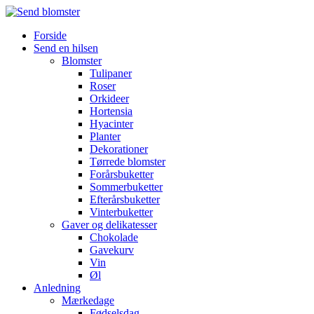
Forside
Send en hilsen
Blomster
Tulipaner
Roser
Orkideer
Hortensia
Hyacinter
Planter
Dekorationer
Tørrede blomster
Forårsbuketter
Sommerbuketter
Efterårsbuketter
Vinterbuketter
Gaver og delikatesser
Chokolade
Gavekurv
Vin
Øl
Anledning
Mærkedage
Fødselsdag