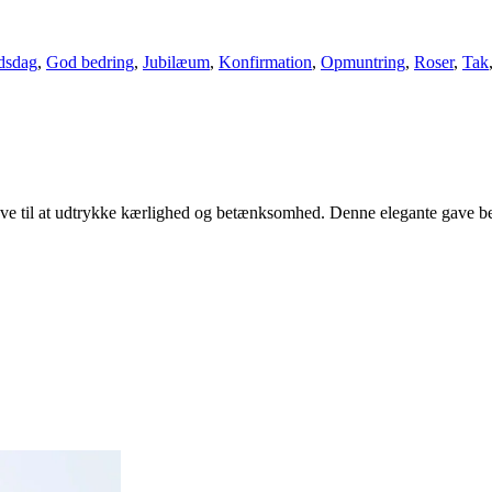
jdsdag
,
God bedring
,
Jubilæum
,
Konfirmation
,
Opmuntring
,
Roser
,
Tak
e til at udtrykke kærlighed og betænksomhed. Denne elegante gave bestå