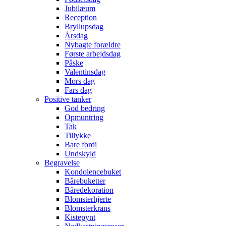
Jubilæum
Reception
Bryllupsdag
Årsdag
Nybagte forældre
Første arbejdsdag
Påske
Valentinsdag
Mors dag
Fars dag
Positive tanker
God bedring
Opmuntring
Tak
Tillykke
Bare fordi
Undskyld
Begravelse
Kondolencebuket
Bårebuketter
Båredekoration
Blomsterhjerte
Blomsterkrans
Kistepynt