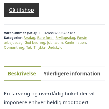
Gå til shop
Varenummer (SKU):
1113268432008785187
Kategorier:
Årsdag
,
Bare fordi
,
Bryllupsdag
,
Første
arbejdsdag
,
God bedring
,
Jubilæum
,
Konfirmation
,
Opmuntring
,
Tak
,
Tillykke
,
Undskyld
Beskrivelse
Yderligere information
En farverig og overdådig buket der vil
imponere enhver heldig modtager!