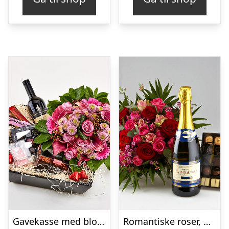
Gavekasse med blomstrende kærlighed – Send blomster med Bloomit
Romantiske roser, mousserende vin og chokolade – Send blomster med Bloomit