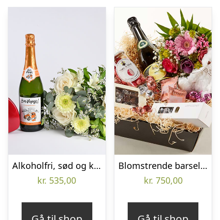
Alkoholfri, sød og kærlig gavehilsen – Send blomster med Bloomit
Blomstrende barselskurv – pige – Send blomster med Bloomit
kr.
535,00
kr.
750,00
Gå til shop
Gå til shop