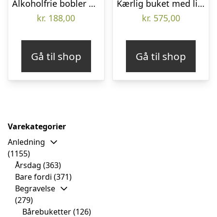
Alkoholfrie bobler med en langstilket rød rose – Send blomster med Bloomit
Kærlig buket med liljer, roser mm. – Send blomster med Bloomit
kr.
188,00
kr.
575,00
Gå til shop
Gå til shop
Varekategorier
Anledning
(1155)
Årsdag
(363)
Bare fordi
(371)
Begravelse
(279)
Bårebuketter
(126)