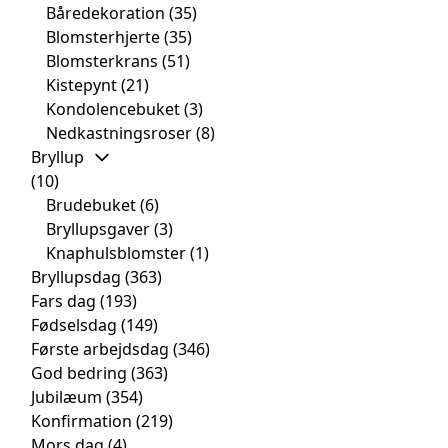
Båredekoration
(35)
Blomsterhjerte
(35)
Blomsterkrans
(51)
Kistepynt
(21)
Kondolencebuket
(3)
Nedkastningsroser
(8)
Bryllup
(10)
Brudebuket
(6)
Bryllupsgaver
(3)
Knaphulsblomster
(1)
Bryllupsdag
(363)
Fars dag
(193)
Fødselsdag
(149)
Første arbejdsdag
(346)
God bedring
(363)
Jubilæum
(354)
Konfirmation
(219)
Mors dag
(4)