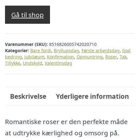
Gå til shop
Varenummer (SKU):
8516826005742020710
Kategorier:
Bare fordi
,
Bryllupsdag
,
Første arbejdsdag
,
God
bedring
,
Jubilæum
,
Konfirmation
,
Opmuntring
,
Roser
,
Tak
,
Tillykke
,
Undskyld
,
Valentinsdag
Beskrivelse
Yderligere information
Romantiske roser er den perfekte måde
at udtrykke kærlighed og omsorg på.