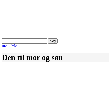
Søg
efter:
menu
Menu
Den til mor og søn