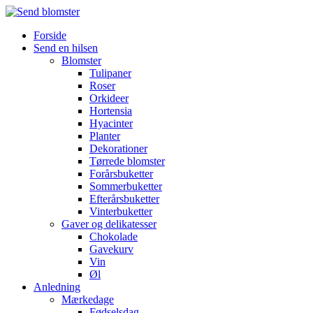
Forside
Send en hilsen
Blomster
Tulipaner
Roser
Orkideer
Hortensia
Hyacinter
Planter
Dekorationer
Tørrede blomster
Forårsbuketter
Sommerbuketter
Efterårsbuketter
Vinterbuketter
Gaver og delikatesser
Chokolade
Gavekurv
Vin
Øl
Anledning
Mærkedage
Fødselsdag