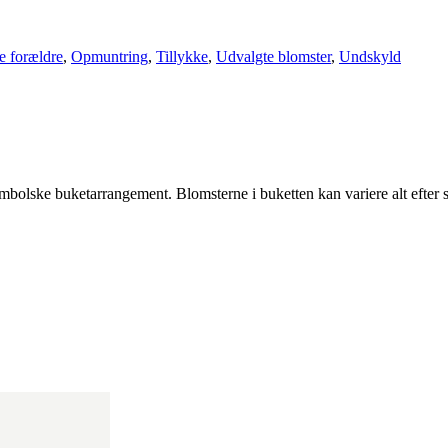
e forældre
,
Opmuntring
,
Tillykke
,
Udvalgte blomster
,
Undskyld
olske buketarrangement. Blomsterne i buketten kan variere alt efter sor