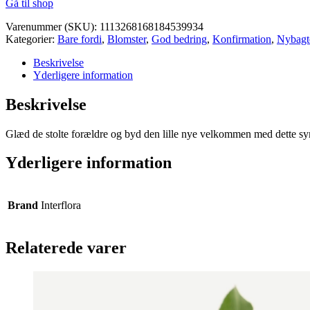
Gå til shop
Varenummer (SKU):
1113268168184539934
Kategorier:
Bare fordi
,
Blomster
,
God bedring
,
Konfirmation
,
Nybagt
Beskrivelse
Yderligere information
Beskrivelse
Glæd de stolte forældre og byd den lille nye velkommen med dette symb
Yderligere information
Brand
Interflora
Relaterede varer