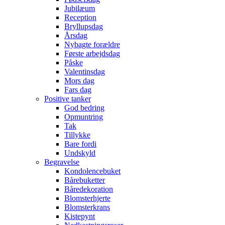
Jubilæum
Reception
Bryllupsdag
Årsdag
Nybagte forældre
Første arbejdsdag
Påske
Valentinsdag
Mors dag
Fars dag
Positive tanker
God bedring
Opmuntring
Tak
Tillykke
Bare fordi
Undskyld
Begravelse
Kondolencebuket
Bårebuketter
Båredekoration
Blomsterhjerte
Blomsterkrans
Kistepynt