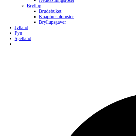
Nedkastningsroser
Bryllup
Brudebuket
Knaphulsblomster
Bryllupsgaver
Jylland
Fyn
Sjælland