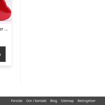
Alkoholfrie bobler og chokolade – Send blomster med Bloomit
p
Forside
Om / kontakt
Blog
Sitemap
Betingelser