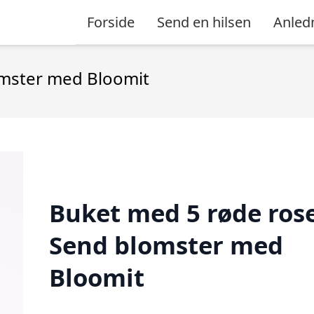
Forside
Send en hilsen
Anled
omster med Bloomit
Buket med 5 røde rose
Send blomster med
Bloomit