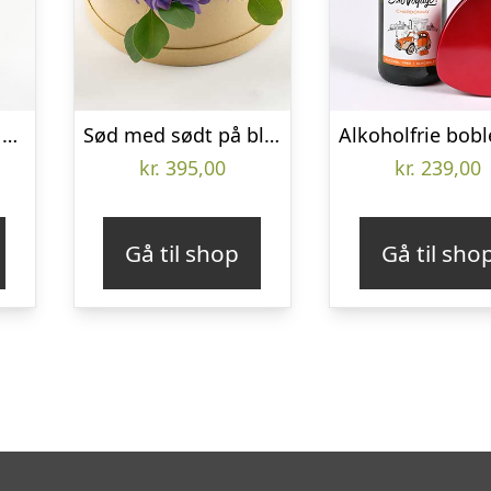
Varmt kram buket – Send blomster med Bloomit
Sød med sødt på blomsteræske – Send blomster med Bloomit
kr.
395,00
kr.
239,00
Gå til shop
Gå til sho