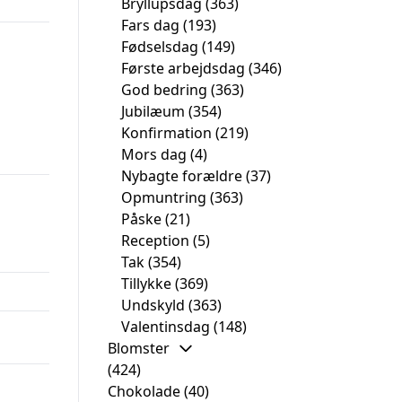
Bryllupsdag
(363)
Fars dag
(193)
Fødselsdag
(149)
Første arbejdsdag
(346)
God bedring
(363)
Jubilæum
(354)
Konfirmation
(219)
Mors dag
(4)
Nybagte forældre
(37)
Opmuntring
(363)
Påske
(21)
,
Reception
(5)
Tak
(354)
Tillykke
(369)
Undskyld
(363)
Valentinsdag
(148)
Blomster
(424)
Chokolade
(40)