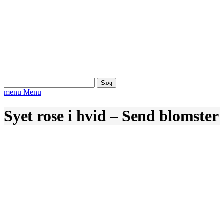
Søg
efter:
menu
Menu
Syet rose i hvid – Send blomste