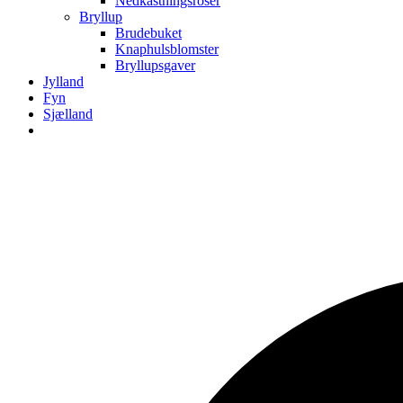
Nedkastningsroser
Bryllup
Brudebuket
Knaphulsblomster
Bryllupsgaver
Jylland
Fyn
Sjælland