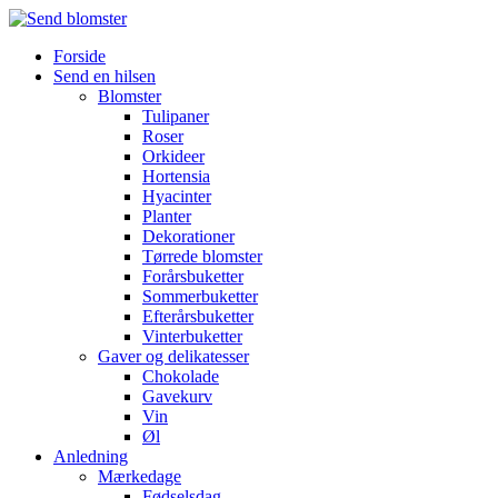
Forside
Send en hilsen
Blomster
Tulipaner
Roser
Orkideer
Hortensia
Hyacinter
Planter
Dekorationer
Tørrede blomster
Forårsbuketter
Sommerbuketter
Efterårsbuketter
Vinterbuketter
Gaver og delikatesser
Chokolade
Gavekurv
Vin
Øl
Anledning
Mærkedage
Fødselsdag