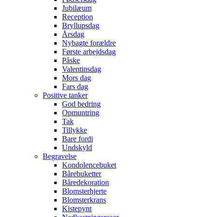
Jubilæum
Reception
Bryllupsdag
Årsdag
Nybagte forældre
Første arbejdsdag
Påske
Valentinsdag
Mors dag
Fars dag
Positive tanker
God bedring
Opmuntring
Tak
Tillykke
Bare fordi
Undskyld
Begravelse
Kondolencebuket
Bårebuketter
Båredekoration
Blomsterhjerte
Blomsterkrans
Kistepynt