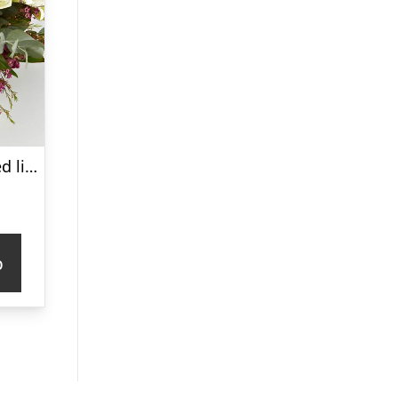
Kærlig buket med liljer, roser mm. – Send blomster med Bloomit
p