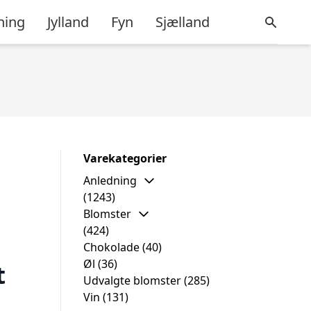
ning
Jylland
Fyn
Sjælland
Varekategorier
Anledning
(1243)
Blomster
(424)
Chokolade
(40)
Øl
(36)
t
Udvalgte blomster
(285)
Vin
(131)