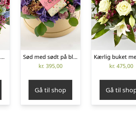
Pastel blomsteræske – Send blomster med Bloomit
Sød med sødt på blomsteræske – Send blomster med Bloomit
kr.
395,00
kr.
475,00
Gå til shop
Gå til sho