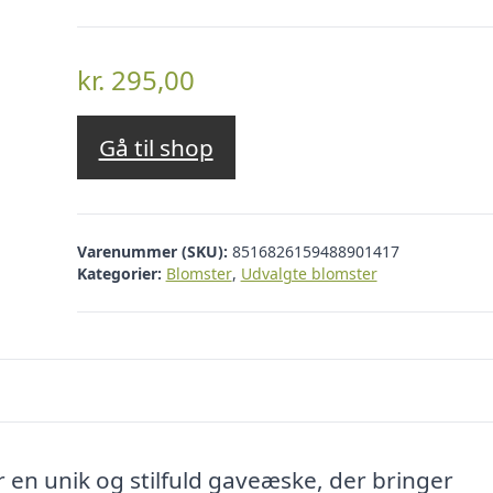
kr.
295,00
Gå til shop
Varenummer (SKU):
8516826159488901417
Kategorier:
Blomster
,
Udvalgte blomster
er en unik og stilfuld gaveæske, der bringer