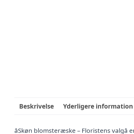
Beskrivelse
Yderligere information
âSkøn blomsteræske – Floristens valgâ 