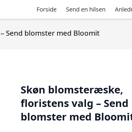
Forside
Send en hilsen
Anled
g – Send blomster med Bloomit
Skøn blomsteræske,
floristens valg – Send
blomster med Bloomi