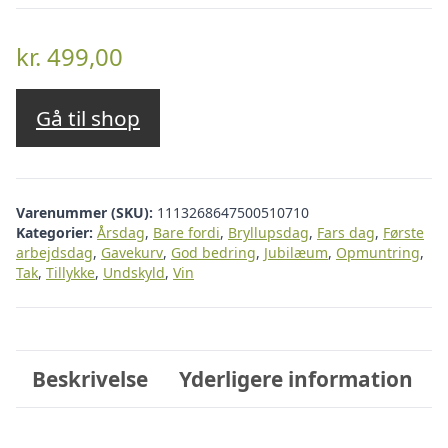
kr.
499,00
Gå til shop
Varenummer (SKU):
1113268647500510710
Kategorier:
Årsdag
,
Bare fordi
,
Bryllupsdag
,
Fars dag
,
Første
arbejdsdag
,
Gavekurv
,
God bedring
,
Jubilæum
,
Opmuntring
,
Tak
,
Tillykke
,
Undskyld
,
Vin
Beskrivelse
Yderligere information