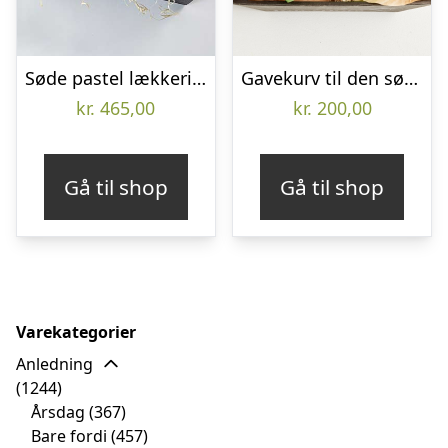
Søde pastel lækkerier – Send blomster med Bloomit
Gavekurv til den søde tand (Floristens kreative valg uden alkohol)
kr.
465,00
kr.
200,00
Gå til shop
Gå til shop
Varekategorier
Anledning
(1244)
Årsdag
(367)
Bare fordi
(457)