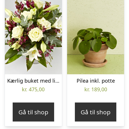
Kærlig buket med liljer, roser mm. – Send blomster med Bloomit
Pilea inkl. potte
kr.
475,00
kr.
189,00
Gå til shop
Gå til shop