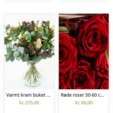
Varmt kram buket – Send blomster med Bloomit
Røde roser 50-60 cm pr. stk.
kr.
275,00
kr.
60,00