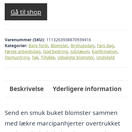
Gå til shop
Varenummer (SKU):
1113263938870939416
Kategorier:
Bare fordi
,
Blomster
,
Bryllupsdag
,
Fars dag
,
Første arbejdsdag
,
God bedring
,
Jubilæum
,
Konfirmation
,
Opmuntring
,
Tak
,
Tillykke
,
Udvalgte blomster
,
Undskyld
Beskrivelse
Yderligere information
Send en smuk buket blomster sammen
med lækre marcipanhjerter overtrukket