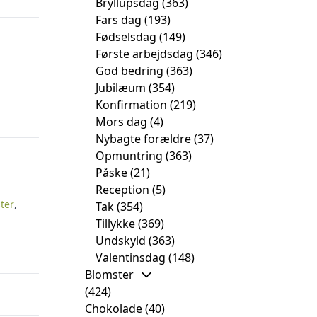
Bryllupsdag
(363)
Fars dag
(193)
Fødselsdag
(149)
Første arbejdsdag
(346)
God bedring
(363)
Jubilæum
(354)
Konfirmation
(219)
Mors dag
(4)
Nybagte forældre
(37)
Opmuntring
(363)
Påske
(21)
Reception
(5)
ter
,
Tak
(354)
Tillykke
(369)
Undskyld
(363)
Valentinsdag
(148)
Blomster
(424)
Chokolade
(40)