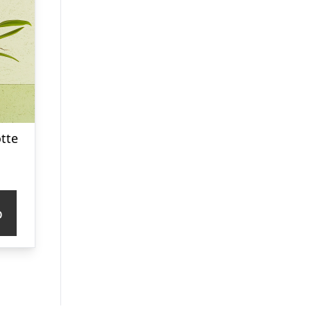
otte
p