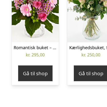
Romantisk buket – Send blomster med Bloomit
kr.
295,00
kr.
250,00
Gå til shop
Gå til shop