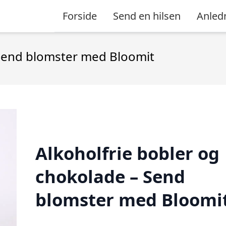
Forside
Send en hilsen
Anled
 Send blomster med Bloomit
Alkoholfrie bobler og
chokolade – Send
blomster med Bloomi