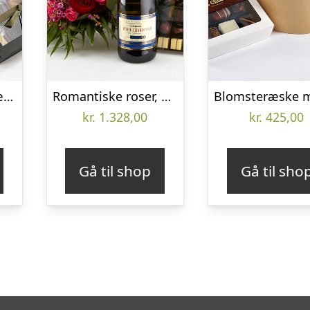
Nydelig blomsteræske med chokolade – Send blomster med Bloomit
Romantiske roser, mousserende vin og chokolade – Send blomster med Bloomit
kr.
1.328,00
kr.
425,00
Gå til shop
Gå til sho