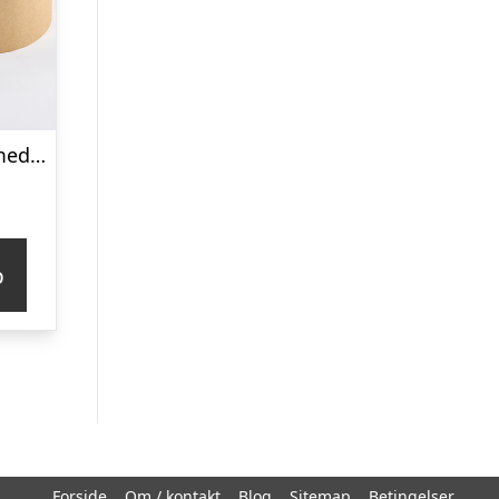
Blomsteræske med chokolade – Send blomster med Bloomit
p
Forside
Om / kontakt
Blog
Sitemap
Betingelser