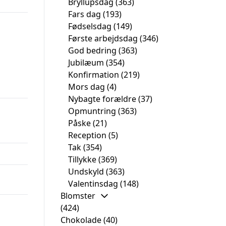
Bryllupsdag
(363)
Fars dag
(193)
Fødselsdag
(149)
Første arbejdsdag
(346)
God bedring
(363)
Jubilæum
(354)
Konfirmation
(219)
Mors dag
(4)
Nybagte forældre
(37)
Opmuntring
(363)
Påske
(21)
Reception
(5)
Tak
(354)
Tillykke
(369)
Undskyld
(363)
Valentinsdag
(148)
Blomster
(424)
Chokolade
(40)