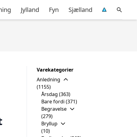
ning
Jylland
Fyn
Sjælland
Varekategorier
Anledning
(1155)
Årsdag
(363)
Bare fordi
(371)
Begravelse
(279)
t
Bryllup
(10)