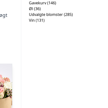
Gavekurv
(146)
Øl
(36)
øgt
Udvalgte blomster
(285)
Vin
(131)