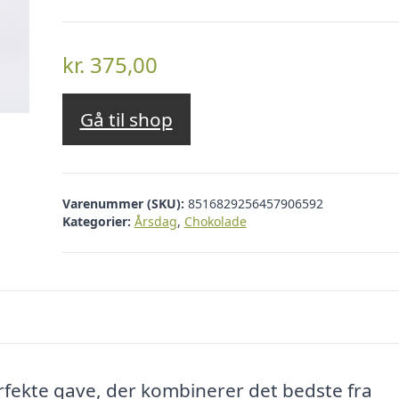
kr.
375,00
Gå til shop
Varenummer (SKU):
8516829256457906592
Kategorier:
Årsdag
,
Chokolade
ekte gave, der kombinerer det bedste fra