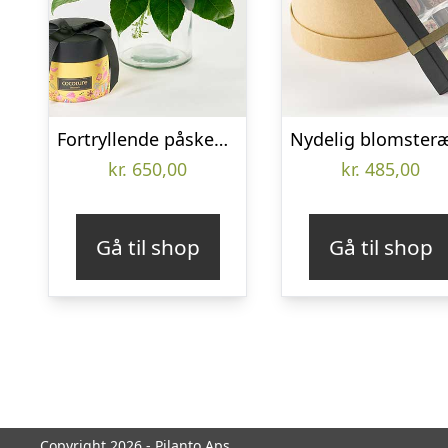
Fortryllende påskebuket med chokolade – Send blomster med Bloomit
kr.
650,00
kr.
485,00
Gå til shop
Gå til shop
Copyright 2026 - Pilanto Aps