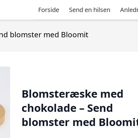
Forside
Send en hilsen
Anled
nd blomster med Bloomit
Blomsteræske med
chokolade – Send
blomster med Bloomi