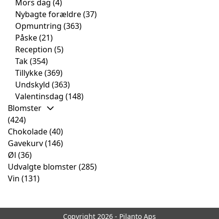
Mors dag
(4)
Nybagte forældre
(37)
Opmuntring
(363)
Påske
(21)
Reception
(5)
Tak
(354)
Tillykke
(369)
Undskyld
(363)
Valentinsdag
(148)
Blomster
(424)
Chokolade
(40)
Gavekurv
(146)
Øl
(36)
Udvalgte blomster
(285)
Vin
(131)
Copyright 2026 - Pilanto Aps