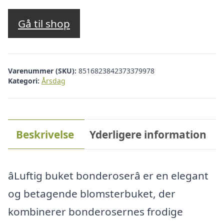
Gå til shop
Varenummer (SKU):
8516823842373379978
Kategori:
Årsdag
Beskrivelse
Yderligere information
âLuftig buket bonderoserâ er en elegant
og betagende blomsterbuket, der
kombinerer bonderosernes frodige