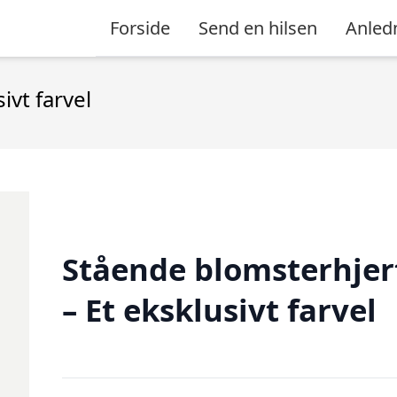
Forside
Send en hilsen
Anled
ivt farvel
Stående blomsterhjer
– Et eksklusivt farvel