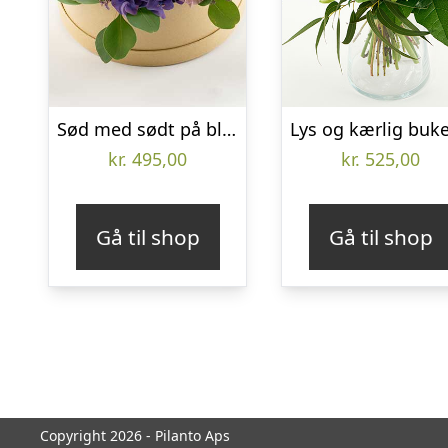
Sød med sødt på blomsteræske – Send blomster med Bloomit
kr.
495,00
kr.
525,00
Gå til shop
Gå til shop
Copyright 2026 - Pilanto Aps