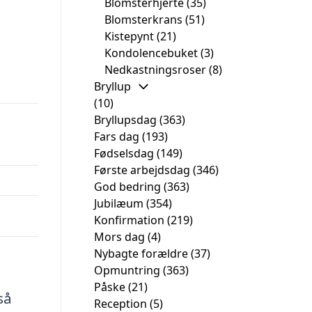
Blomsterhjerte
(35)
Blomsterkrans
(51)
Kistepynt
(21)
Kondolencebuket
(3)
Nedkastningsroser
(8)
Bryllup
(10)
Bryllupsdag
(363)
Fars dag
(193)
Fødselsdag
(149)
Første arbejdsdag
(346)
God bedring
(363)
Jubilæum
(354)
Konfirmation
(219)
Mors dag
(4)
Nybagte forældre
(37)
Opmuntring
(363)
Påske
(21)
så
Reception
(5)