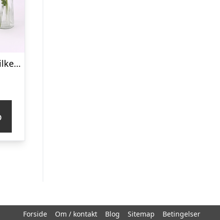
Løse blomsterstilke til 3 glasvaser, lyserøde – Send blomster med Bloomit
p
Forside
Om / kontakt
Blog
Sitemap
Betingelser