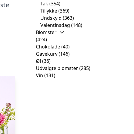
Tak
(354)
iste
Tillykke
(369)
Undskyld
(363)
Valentinsdag
(148)
Blomster
(424)
Chokolade
(40)
Gavekurv
(146)
Øl
(36)
Udvalgte blomster
(285)
Vin
(131)