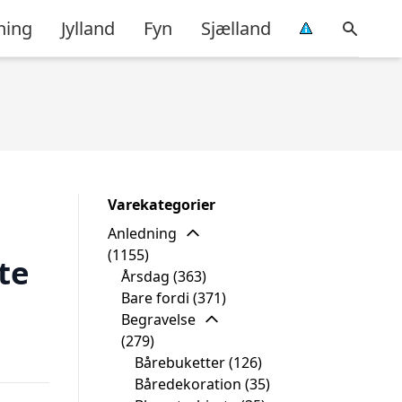
ning
Jylland
Fyn
Sjælland
Varekategorier
Anledning
(1155)
te
Årsdag
(363)
Bare fordi
(371)
Begravelse
(279)
Bårebuketter
(126)
Båredekoration
(35)