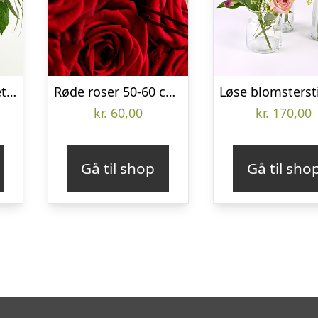
Lys og kærlig buket – Send blomster med Bloomit
Røde roser 50-60 cm pr. stk.
kr.
60,00
kr.
170,00
Gå til shop
Gå til sho