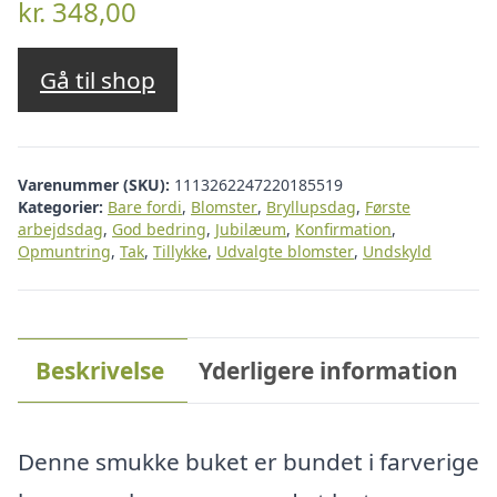
kr.
348,00
Gå til shop
Varenummer (SKU):
1113262247220185519
Kategorier:
Bare fordi
,
Blomster
,
Bryllupsdag
,
Første
arbejdsdag
,
God bedring
,
Jubilæum
,
Konfirmation
,
Opmuntring
,
Tak
,
Tillykke
,
Udvalgte blomster
,
Undskyld
Beskrivelse
Yderligere information
Denne smukke buket er bundet i farverige