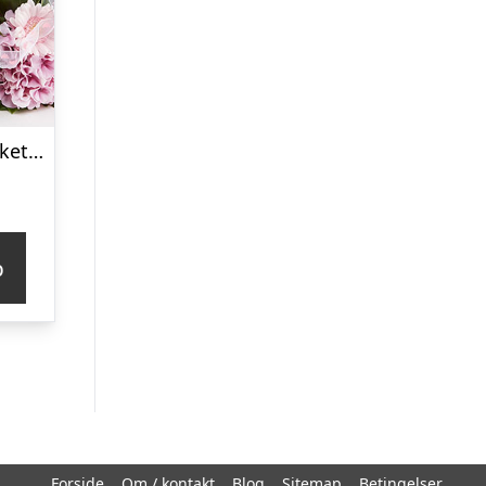
Mor- og barn buket i lyserød – Send blomster med Bloomit
p
Forside
Om / kontakt
Blog
Sitemap
Betingelser