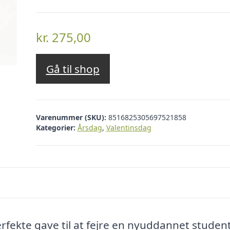
kr.
275,00
Gå til shop
Varenummer (SKU):
8516825305697521858
Kategorier:
Årsdag
,
Valentinsdag
fekte gave til at fejre en nyuddannet studen