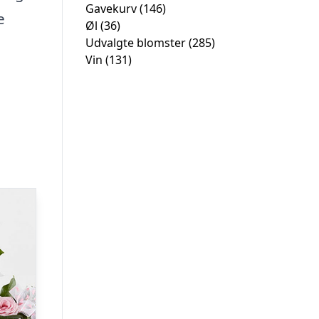
Gavekurv
(146)
e
Øl
(36)
Udvalgte blomster
(285)
Vin
(131)