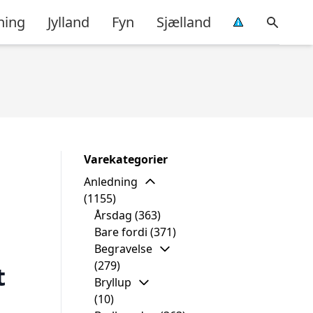
ning
Jylland
Fyn
Sjælland
Varekategorier
Anledning
(1155)
Årsdag
(363)
Bare fordi
(371)
Begravelse
(279)
t
Bryllup
(10)