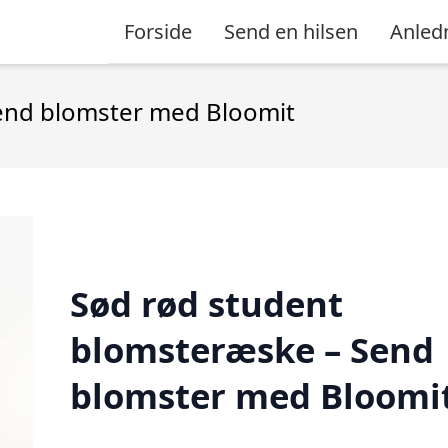
Forside
Send en hilsen
Anled
end blomster med Bloomit
Sød rød student
blomsteræske – Send
blomster med Bloomi