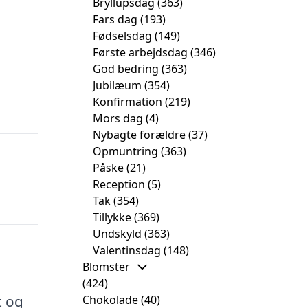
Bryllupsdag
(363)
Fars dag
(193)
Fødselsdag
(149)
Første arbejdsdag
(346)
God bedring
(363)
Jubilæum
(354)
Konfirmation
(219)
Mors dag
(4)
Nybagte forældre
(37)
Opmuntring
(363)
Påske
(21)
Reception
(5)
Tak
(354)
Tillykke
(369)
Undskyld
(363)
Valentinsdag
(148)
Blomster
(424)
t og
Chokolade
(40)