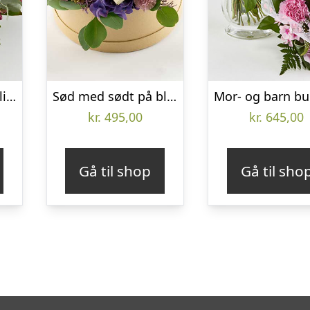
Kærlig buket med liljer, roser mm. – Send blomster med Bloomit
Sød med sødt på blomsteræske – Send blomster med Bloomit
kr.
495,00
kr.
645,00
Gå til shop
Gå til sho