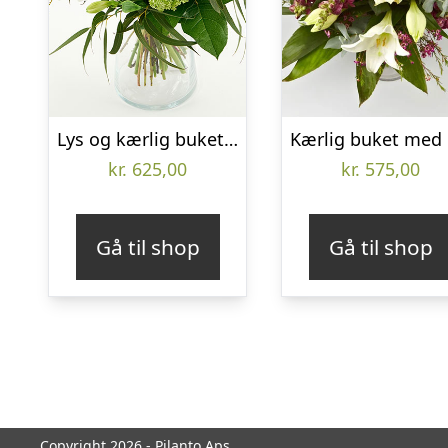
Lys og kærlig buket – Send blomster med Bloomit
kr.
625,00
kr.
575,00
Gå til shop
Gå til shop
Copyright 2026 - Pilanto Aps