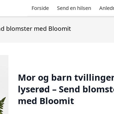
Forside
Send en hilsen
Anled
end blomster med Bloomit
Mor og barn tvillinge
lyserød – Send blomst
med Bloomit