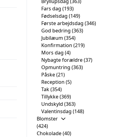
Bryllupsdag
(363)
Fars dag
(193)
Fødselsdag
(149)
Første arbejdsdag
(346)
God bedring
(363)
Jubilæum
(354)
Konfirmation
(219)
Mors dag
(4)
Nybagte forældre
(37)
Opmuntring
(363)
Påske
(21)
Reception
(5)
Tak
(354)
Tillykke
(369)
Undskyld
(363)
Valentinsdag
(148)
Blomster
(424)
Chokolade
(40)