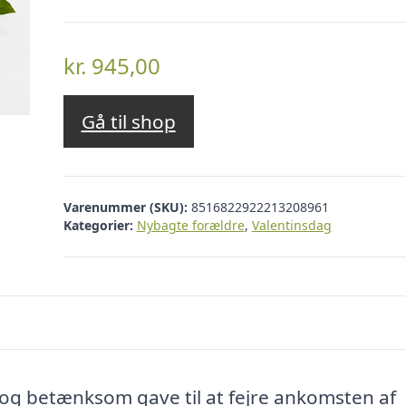
kr.
945,00
Gå til shop
Varenummer (SKU):
8516822922213208961
Kategorier:
Nybagte forældre
,
Valentinsdag
og betænksom gave til at fejre ankomsten af