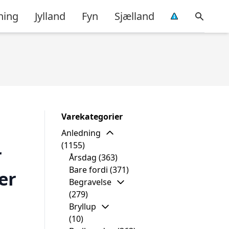
ning
Jylland
Fyn
Sjælland
Varekategorier
Anledning
(1155)
r
Årsdag
(363)
Bare fordi
(371)
er
Begravelse
(279)
Bryllup
(10)