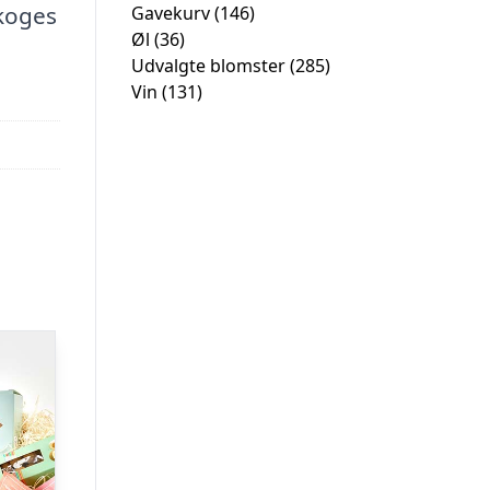
 koges
Gavekurv
(146)
Øl
(36)
Udvalgte blomster
(285)
Vin
(131)