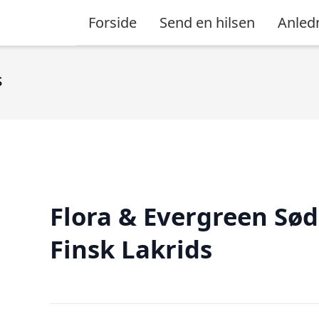
Forside
Send en hilsen
Anled
s
Flora & Evergreen Sød
Finsk Lakrids