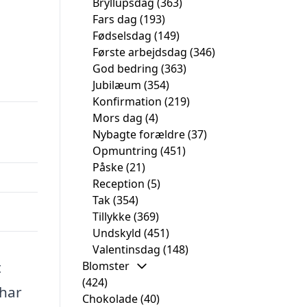
Bryllupsdag
(363)
Fars dag
(193)
Fødselsdag
(149)
Første arbejdsdag
(346)
God bedring
(363)
Jubilæum
(354)
Konfirmation
(219)
Mors dag
(4)
Nybagte forældre
(37)
Opmuntring
(451)
Påske
(21)
Reception
(5)
Tak
(354)
Tillykke
(369)
Undskyld
(451)
Valentinsdag
(148)
t
Blomster
(424)
 har
Chokolade
(40)