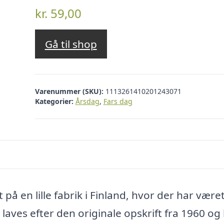
kr.
59,00
Gå til shop
Varenummer (SKU):
1113261410201243071
Kategorier:
Årsdag
,
Fars dag
t på en lille fabrik i Finland, hvor der har være
laves efter den originale opskrift fra 1960 og