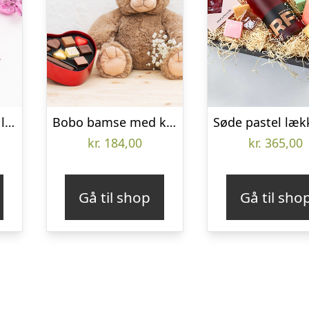
5 stk. Choco Balls, lyserød
Bobo bamse med kærlighed
kr.
184,00
kr.
365,00
Gå til shop
Gå til sho