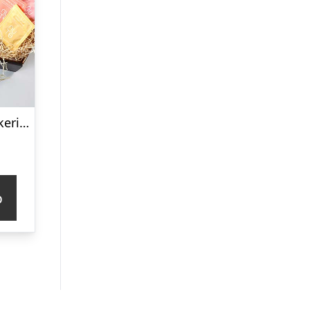
Søde pastel lækkerier – Send blomster med Bloomit
p