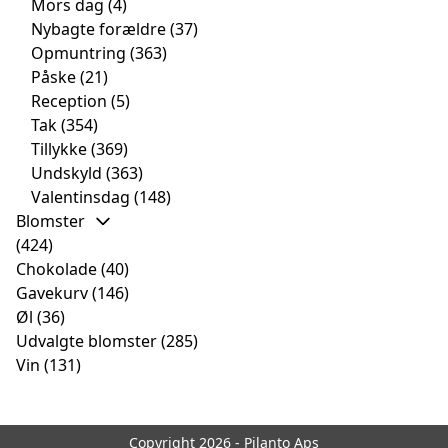
Mors dag
(4)
Nybagte forældre
(37)
Opmuntring
(363)
Påske
(21)
Reception
(5)
Tak
(354)
Tillykke
(369)
Undskyld
(363)
Valentinsdag
(148)
Blomster
(424)
Chokolade
(40)
Gavekurv
(146)
Øl
(36)
Udvalgte blomster
(285)
Vin
(131)
Copyright 2026 - Pilanto Aps