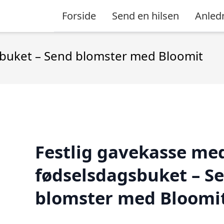
Forside
Send en hilsen
Anled
sbuket – Send blomster med Bloomit
Festlig gavekasse me
fødselsdagsbuket – S
blomster med Bloomi