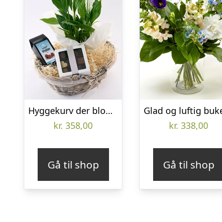
Hyggekurv der blomstrer med chokolade – Send blomster med Bloomit
kr.
358,00
kr.
338,00
Gå til shop
Gå til shop