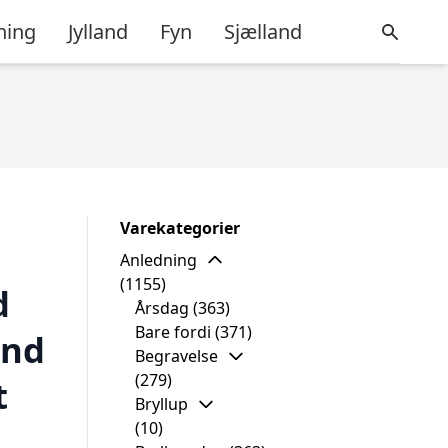
ning
Jylland
Fyn
Sjælland
Varekategorier
Anledning
(1155)
d
Årsdag
(363)
Bare fordi
(371)
end
Begravelse
(279)
t
Bryllup
(10)