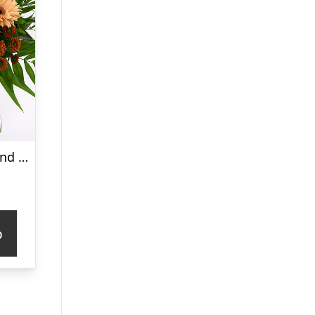
Varm buket – Send blomster med Bloomit
p