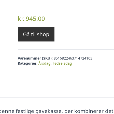
kr.
945,00
Gå til shop
Varenummer (SKU):
8516822463714724103
Kategorier:
Årsdag
,
Fødselsdag
enne festlige gavekasse, der kombinerer det