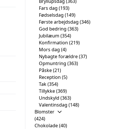
Bryllupsdag
(363)
Fars dag
(193)
Fødselsdag
(149)
Første arbejdsdag
(346)
God bedring
(363)
Jubilæum
(354)
Konfirmation
(219)
Mors dag
(4)
Nybagte forældre
(37)
Opmuntring
(363)
Påske
(21)
Reception
(5)
Tak
(354)
Tillykke
(369)
Undskyld
(363)
Valentinsdag
(148)
Blomster
(424)
Chokolade
(40)