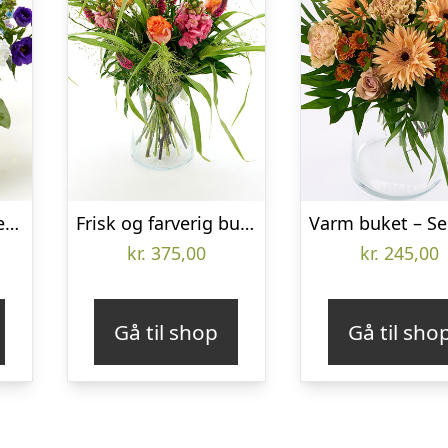
Glad og luftig buket – Send blomster med Bloomit
Frisk og farverig buket – Send blomster med Bloomit
kr.
375,00
kr.
245,00
Gå til shop
Gå til sho