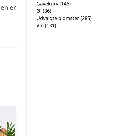
Gavekurv
(146)
sen er
Øl
(36)
Udvalgte blomster
(285)
Vin
(131)