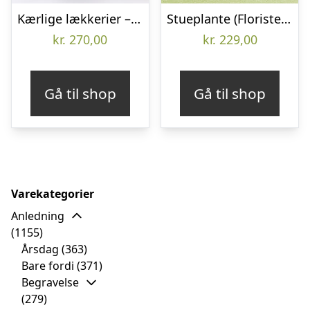
Kærlige lækkerier – Send blomster med Bloomit
Stueplante (Floristens kreative valg) inkl. potte
kr.
270,00
kr.
229,00
Gå til shop
Gå til shop
Varekategorier
Anledning
(1155)
Årsdag
(363)
Bare fordi
(371)
Begravelse
(279)