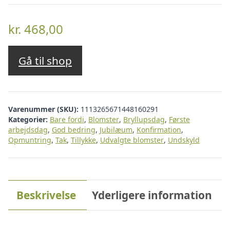
kr.
468,00
Gå til shop
Varenummer (SKU):
1113265671448160291
Kategorier:
Bare fordi
,
Blomster
,
Bryllupsdag
,
Første
arbejdsdag
,
God bedring
,
Jubilæum
,
Konfirmation
,
Opmuntring
,
Tak
,
Tillykke
,
Udvalgte blomster
,
Undskyld
Beskrivelse
Yderligere information