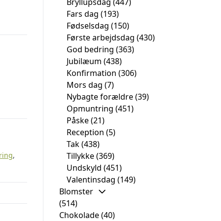
Bryllupsdag
(447)
Fars dag
(193)
Fødselsdag
(150)
Første arbejdsdag
(430)
God bedring
(363)
Jubilæum
(438)
Konfirmation
(306)
Mors dag
(7)
Nybagte forældre
(39)
Opmuntring
(451)
Påske
(21)
Reception
(5)
Tak
(438)
ring
,
Tillykke
(369)
Undskyld
(451)
Valentinsdag
(149)
Blomster
(514)
Chokolade
(40)