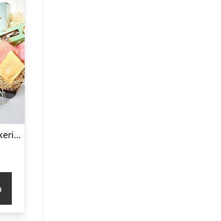
Søde pastel lækkerier – Send blomster med Bloomit
p