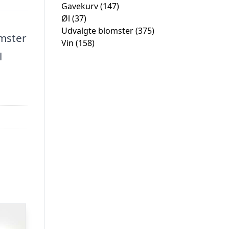
Gavekurv
(147)
Øl
(37)
Udvalgte blomster
(375)
mster
Vin
(158)
l