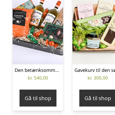
Den betænksomme gavekasse, alkoholfri – Send blomster med Bloomit
kr.
540,00
kr.
300,00
Gå til shop
Gå til shop