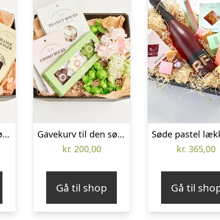
Gavekurv til den søde tand (Floristens kreative valg uden alkohol)
Gavekurv til den søde tand (Floristens kreative valg uden alkohol)
kr.
200,00
kr.
365,00
Gå til shop
Gå til sho