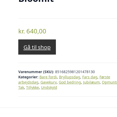
kr.
640,00
Gå til shop
Varenummer (SKU):
8516825981201478130
Kategorier:
Bare fordi
,
Bryllupsdag
,
Fars dag
,
Første
arbejdsdag
,
Gavekurv
,
God bedring
,
Jubilæum
,
Opmunt
Tak
,
Tillykke
,
Undskyld