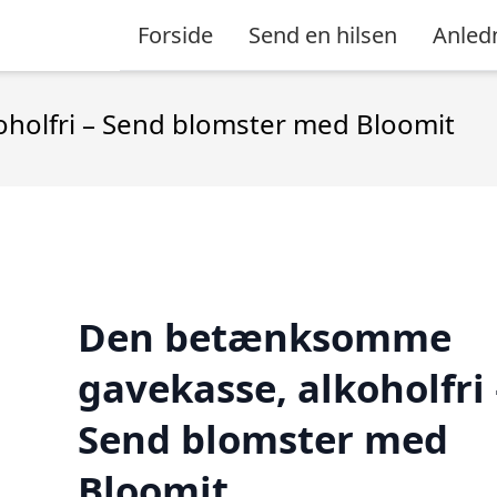
Forside
Send en hilsen
Anled
olfri – Send blomster med Bloomit
Den betænksomme
gavekasse, alkoholfri 
Send blomster med
Bloomit